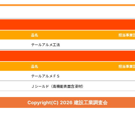
品名
担当事業
テールアルメ工法
品名
担当事業
テールアルメＦＳ
Ｊシールド（高機能表面含浸材）
Copyright(C)
2026 建設工業調査会