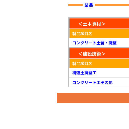
業品
＜土木資材＞
製品項目名
コンクリート土留・擁壁
＜建設技術＞
製品項目名
補強土擁壁工
コンクリート工その他
コンクリート工その他