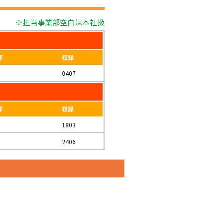
※担当事業部空白は本社扱
部
収録
0407
部
収録
1803
2406