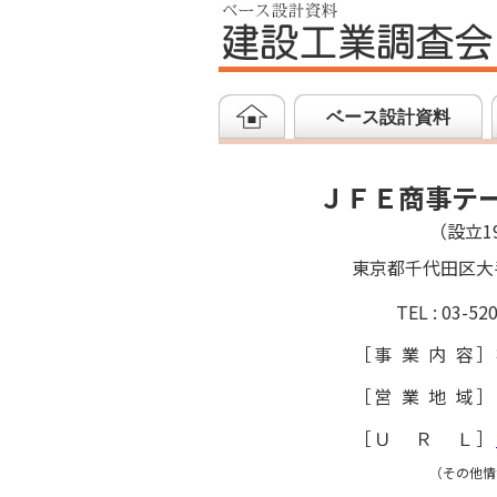
ベース設計資料
ＪＦＥ商事テ
（設立19
東京都千代田区大
TEL : 03-52
［
事業内容
］
［
営業地域
］
［
ＵＲＬ
］
（その他情