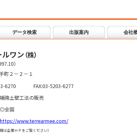
データ検索
出版案内
会社
ールワン
（
株
）
97.10）
手町２－２－１
03-6270
FAX:03-5203-6277
補強土壁工法の販売
◎全国
https://www.terrearmee.com/
報は企業ＨＰをご覧ください）