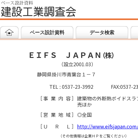
ベース設計資料
データ検索
ＥＩＦＳ ＪＡＰＡＮ
（
株
）
（設立2001.03）
静岡県掛川市青葉台１－７
TEL : 0537-23-3992
FAX:0537-2
［
事業内容
］
建築物の外断熱ボイドスラ
売ほか
［
営業地域
］
◎全国
［
ＵＲＬ
］
http://www.eifsjapan.com
（その他情報は企業ＨＰをご覧ください）