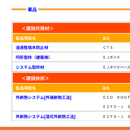
業品
＜建設共用材＞
製品項目名
品名
浸透性吸水防止材
ＣＴＳ
円形型枠（建築用）
ＥＪボイド
システム型枠材
ＥＪボイドベー
＜建設技術＞
製品項目名
品名
外断熱システム[外張断熱工法]
ＥＣＯ ＲＯＯ
ＥＩＦＳ－Ｊ 
外断熱システム[湿式外断熱工法]
ＥＩＦＳ－Ｊ 