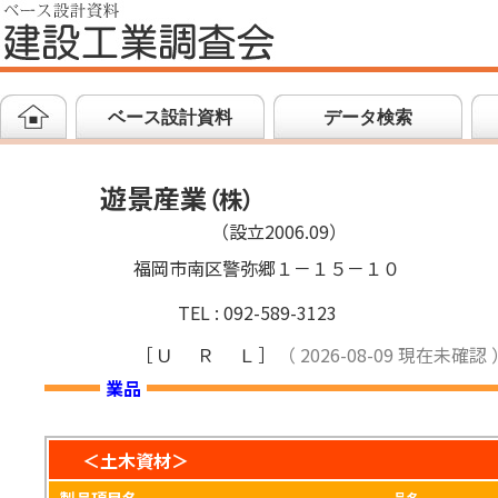
ベース設計資料
データ検索
遊景産業
（
株
）
（設立2006.09）
福岡市南区警弥郷１－１５－１０
TEL : 092-589-3123
［
ＵＲＬ
］
（ 2026-08-09 現在未確認 
業品
＜土木資材＞
品名