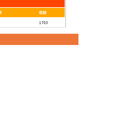
部
収録
1703