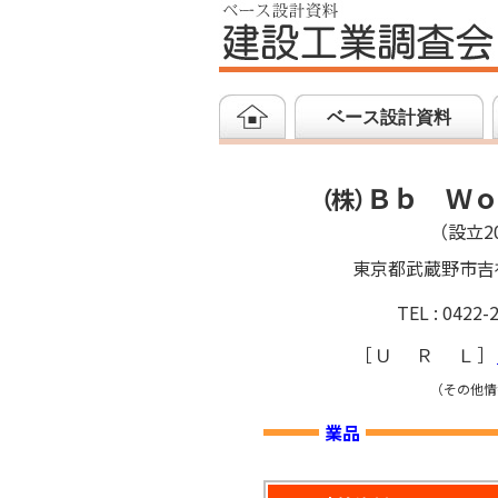
ベース設計資料
Ｂｂ Ｗ
（
株
）
（設立20
東京都武蔵野市吉
TEL : 0422-
［
ＵＲＬ
］
（その他情
業品