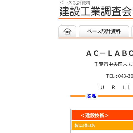
ベース設計資料
ＡＣ－ＬＡＢ
千葉市中央区末広
TEL : 043-3
［
ＵＲＬ
］
業品
＜建設技術＞
製品項目名