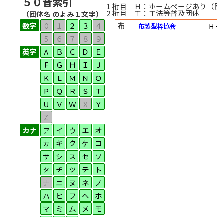
５０音索引
１桁目 Ｈ：ホームページあり（
２桁目 工：工法等普及団体
（団体名 のよみ１文字）
数字
０
１
２
３
４
布
布製型枠協会
Ｈ
５
６
７
８
９
英字
Ａ
Ｂ
Ｃ
Ｄ
Ｅ
Ｆ
Ｇ
Ｈ
Ｉ
Ｊ
Ｋ
Ｌ
Ｍ
Ｎ
Ｏ
Ｐ
Ｑ
Ｒ
Ｓ
Ｔ
Ｕ
Ｖ
Ｗ
Ｘ
Ｙ
Ｚ
カナ
ア
イ
ウ
エ
オ
カ
キ
ク
ケ
コ
サ
シ
ス
セ
ソ
タ
チ
ツ
テ
ト
ナ
ニ
ヌ
ネ
ノ
ハ
ヒ
フ
ヘ
ホ
マ
ミ
ム
メ
モ