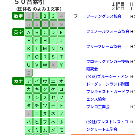
５０音索引
１桁目 Ｈ
２桁目 工
（団体名 のよみ１文字）
数字
０
１
２
３
４
フ
フーチングレス協会
Ｈ
５
６
７
８
９
フェノールフォーム協会
Ｈ
英字
Ａ
Ｂ
Ｃ
Ｄ
Ｅ
Ｆ
Ｇ
Ｈ
Ｉ
Ｊ
フリーフレーム協会
Ｈ
Ｋ
Ｌ
Ｍ
Ｎ
Ｏ
Ｐ
Ｑ
Ｒ
Ｓ
Ｔ
フロテックアンカー技術
Ｈ
Ｕ
Ｖ
Ｗ
Ｘ
Ｙ
研究会
Ｚ
(公財)ブルーシー・アン
Ｈ
カナ
ア
イ
ウ
エ
オ
ド・グリーンランド財団
カ
キ
ク
ケ
コ
プレキャスト・ガードフ
Ｈ
サ
シ
ス
セ
ソ
ェンス協会
タ
チ
ツ
テ
ト
プレコ工業会
Ｈ
ナ
ニ
ヌ
ネ
ノ
ハ
ヒ
フ
ヘ
ホ
(公社)プレストレストコ
Ｈ
ンクリート工学会
マ
ミ
ム
メ
モ