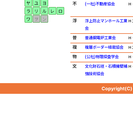
ヤ
ユ
ヨ
不
(一社)不動産協会
Ｈ
ラ
リ
ル
レ
ロ
ワ
ヲ
ン
浮
浮上防止マンホール工業
Ｈ
会
普
普通鋼電炉工業会
Ｈ
複
複層ボーダー植栽協会
Ｈ
物
(公社)物理探査学会
Ｈ
文
文化財石垣・石積擁壁補
Ｈ
強技術協会
Copyright(C