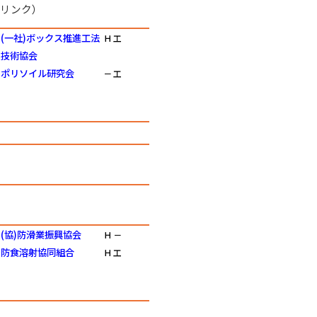
リンク）
(一社)ボックス推進工法
Ｈ
工
技術協会
ポリソイル研究会
－
工
(協)防滑業振興協会
Ｈ
－
防食溶射協同組合
Ｈ
工