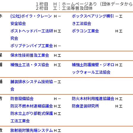
１桁目 Ｈ：ホームページあり（団体データから
２桁目 工：工法等普及団体
ホ
(公社)ボイラ・クレーン
ボックスベアリング横引
Ｈ
－
－
工
安全協会
き工法協会
ポストヘッドバー工法研
ポラコン工業会
Ｈ
工
Ｈ
工
究会
ポリブテンパイプ工業会
Ｈ
－
保
保水性技術普及工業会
Ｈ
工
補
補強土工法・タス協会
補強土防護擁壁・ジオロ
Ｈ
工
Ｈ
工
ックウォール工法協会
舗
舗装排水システム技術協
－
工
会
防
防音設備協会
防火木材利用推進協議会
Ｈ
－
Ｈ
工
防災不燃木材連絡協議会
防食塗装研究所
Ｈ
工
Ｈ
工
防水立上がり部乾式保護
Ｈ
工
工法工業会
放
放射能対策先端システム
Ｈ
工