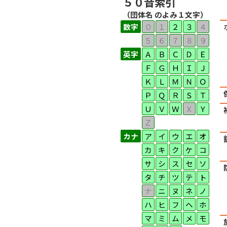
５０音索引
（団体名 のよみ１文字）
数字
０
１
２
３
４
５
６
７
８
９
英字
Ａ
Ｂ
Ｃ
Ｄ
Ｅ
Ｆ
Ｇ
Ｈ
Ｉ
Ｊ
Ｋ
Ｌ
Ｍ
Ｎ
Ｏ
Ｐ
Ｑ
Ｒ
Ｓ
Ｔ
Ｕ
Ｖ
Ｗ
Ｘ
Ｙ
Ｚ
カナ
ア
イ
ウ
エ
オ
カ
キ
ク
ケ
コ
サ
シ
ス
セ
ソ
タ
チ
ツ
テ
ト
ナ
ニ
ヌ
ネ
ノ
ハ
ヒ
フ
ヘ
ホ
マ
ミ
ム
メ
モ