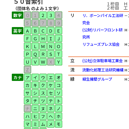
５０音索引
１桁目 Ｈ
２桁目 工
（団体名 のよみ１文字）
数字
０
１
２
３
４
リ
リ．ボーンパイル工法研
－
５
６
７
８
９
究会
(公財)リバーフロント研
Ｈ
英字
Ａ
Ｂ
Ｃ
Ｄ
Ｅ
究所
Ｆ
Ｇ
Ｈ
Ｉ
Ｊ
リフューズプレス協会
Ｈ
Ｋ
Ｌ
Ｍ
Ｎ
Ｏ
Ｐ
Ｑ
Ｒ
Ｓ
Ｔ
立
(公社)立体駐車場工業会
Ｈ
Ｕ
Ｖ
Ｗ
Ｘ
Ｙ
Ｚ
流
流動化処理工法研究機構
Ｈ
カナ
ア
イ
ウ
エ
オ
緑
緑生擁壁グループ
Ｈ
カ
キ
ク
ケ
コ
サ
シ
ス
セ
ソ
タ
チ
ツ
テ
ト
ナ
ニ
ヌ
ネ
ノ
ハ
ヒ
フ
ヘ
ホ
マ
ミ
ム
メ
モ