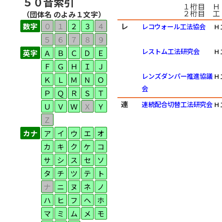
５０音索引
１桁目 Ｈ
２桁目 工
（団体名 のよみ１文字）
数字
０
１
２
３
４
レ
レコウォール工法協会
Ｈ
５
６
７
８
９
レストム工法研究会
Ｈ
英字
Ａ
Ｂ
Ｃ
Ｄ
Ｅ
Ｆ
Ｇ
Ｈ
Ｉ
Ｊ
レンズダンパー推進協議
Ｈ
Ｋ
Ｌ
Ｍ
Ｎ
Ｏ
会
Ｐ
Ｑ
Ｒ
Ｓ
Ｔ
連
連続配合切替工法研究会
Ｈ
Ｕ
Ｖ
Ｗ
Ｘ
Ｙ
Ｚ
カナ
ア
イ
ウ
エ
オ
カ
キ
ク
ケ
コ
サ
シ
ス
セ
ソ
タ
チ
ツ
テ
ト
ナ
ニ
ヌ
ネ
ノ
ハ
ヒ
フ
ヘ
ホ
マ
ミ
ム
メ
モ