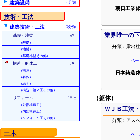
建築設備
4分類
朝日工業(
技術・工法
建築技術・工法
3分類
業界唯一の
基礎・地盤工
9社
（基礎）
分類：露出
（地盤）
（基礎地盤その他）
ベー
構造・躯体工
7社
（構造）
日本鋳造(
（躯体）
（緑化）
（構造・躯体工その他）
（躯体）
リフォーム工
18社
（外部構造工）
ＷＪＢ工法
（内部構造工）
（リフォーム工その他）
分類：アス
土木
ベー