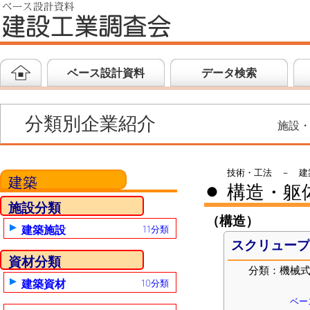
ベース設計資料
データ検索
分類別企業紹介
施設
技術・工法 － 建
建築
構造・躯
●
施設分類
（構造）
建築施設
11分類
スクリュー
資材分類
分類：機械
建築資材
10分類
ベー