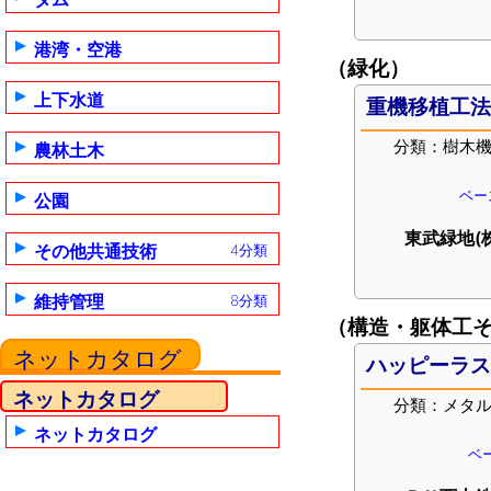
港湾・空港
（緑化）
上下水道
重機移植工
分類：樹木
農林土木
ベー
公園
東武緑地(
その他共通技術
4分類
維持管理
8分類
（構造・躯体工
ネットカタログ
ハッピーラ
ネットカタログ
分類：メタ
ネットカタログ
ベー