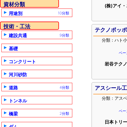
資材分類
(株)アイ
用途別
10分類
技術・工法
テクノポッ
建設共通
9分類
分類：ハト
基礎
ベー
コンクリート
岩谷テクノ
河川砂防
道路
アスシール
4分類
分類：アス
トンネル
ベー
橋梁
2分類
日本トリー
ダム