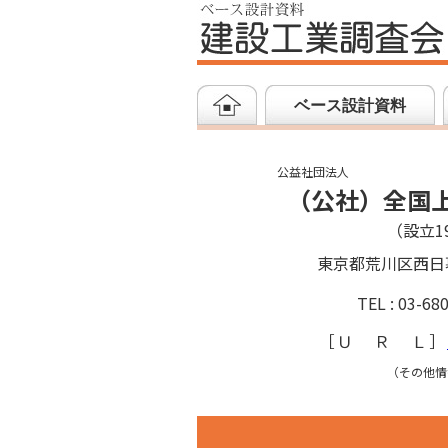
ベース設計資料
公益社団法人
（公社）全国
（設立19
東京都荒川区西日
TEL : 03-68
［
ＵＲＬ
］
（その他情