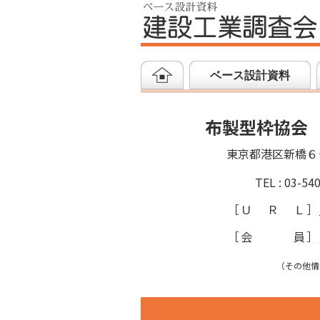
ベース設計資料
布製型枠協会
東京都港区新橋６
TEL : 03-54
［
ＵＲＬ
］
［
会員
］
（その他情