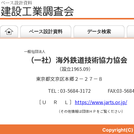
ベース設計資料
データ検索
一般社団法人
（一社）海外鉄道技術協力協会
（設立1965.09）
東京都文京区本郷２－２７－８
TEL : 03-5684-3172
FAX:03-568
［
ＵＲＬ
］
https://www.jarts.or.jp/
（その他情報は団体ＨＰをご覧ください）
Copyright(C