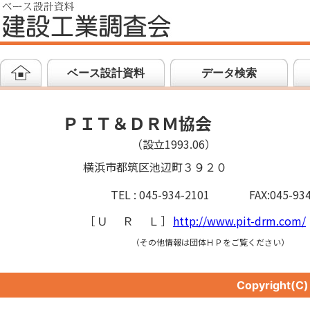
ベース設計資料
データ検索
ＰＩＴ＆ＤＲＭ協会
（設立1993.06）
横浜市都筑区池辺町３９２０
TEL : 045-934-2101
FAX:045-93
［
ＵＲＬ
］
http://www.pit-drm.com/
（その他情報は団体ＨＰをご覧ください）
Copyright(C