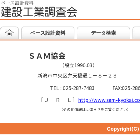
ベース設計資料
データ検索
ＳＡＭ協会
（設立1990.03）
新潟市中央区弁天橋通１－８－２３
TEL : 025-287-7483
FAX:025-28
［
ＵＲＬ
］
http://www.sam-kyokai.c
（その他情報は団体ＨＰをご覧ください）
Copyright(C