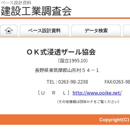
ベース設計資料
データ検索
ＯＫ式浸透ザール協会
（設立1995.10）
長野県東筑摩郡山形村５４－１
TEL : 0263-98-2238
FAX:0263-9
［
ＵＲＬ
］
http://www.ooike.net/
（その他情報は団体ＨＰをご覧ください）
Copyright(C