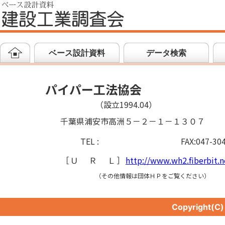
ベース設計資料
データ検索
パイパー工法協会
（設立1994.04）
千葉県浦安市高洲５－２－１－１３０７
TEL :
FAX:047-30
［
ＵＲＬ
］
http://www.wh2.fiberbit.
（その他情報は団体ＨＰをご覧ください）
Copyright(C