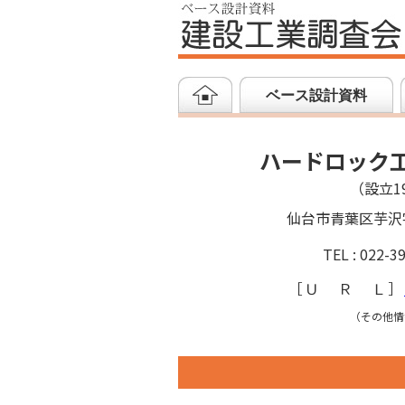
ベース設計資料
ハードロック
（設立19
仙台市青葉区芋沢
TEL : 022-3
［
ＵＲＬ
］
（その他情