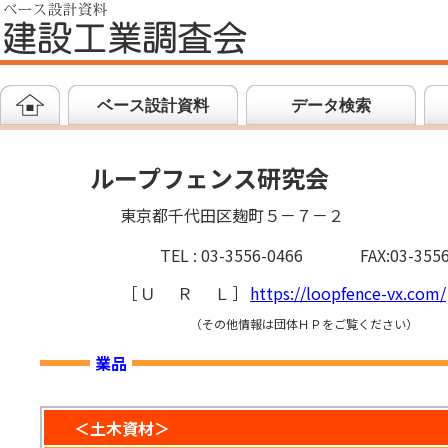
ベース設計資料
データ検索
ループフェンス研究会
東京都千代田区麹町５－７－２
TEL : 03-3556-0466
FAX:03-355
［
ＵＲＬ
］
https://loopfence-vx.com/
（その他情報は団体ＨＰをご覧ください）
業品
＜土木資材＞