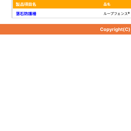
製品項目名
品名
落石防護柵
ループフェンス®
Copyright(C
落石防護柵