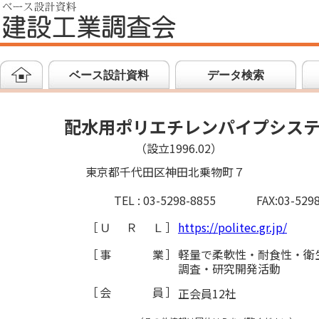
ベース設計資料
データ検索
配水用ポリエチレンパイプシス
（設立1996.02）
東京都千代田区神田北乗物町７
TEL : 03-5298-8855
FAX:03-529
［
ＵＲＬ
］
https://politec.gr.jp/
［
事業
］
軽量で柔軟性・耐食性・衛
調査・研究開発活動
［
会員
］
正会員12社