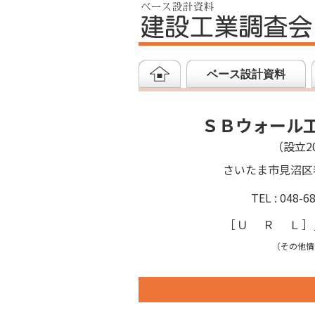
ベース設計資料
ＳＢウォール
（設立20
さいたま市見沼区
TEL : 048-6
［
ＵＲＬ
］
（その他情