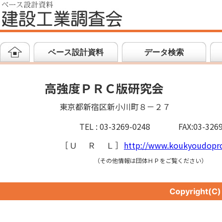
ベース設計資料
データ検索
高強度ＰＲＣ版研究会
東京都新宿区新小川町８－２７
TEL : 03-3269-0248
FAX:03-326
［
ＵＲＬ
］
http://www.koukyoudopr
（その他情報は団体ＨＰをご覧ください）
Copyright(C