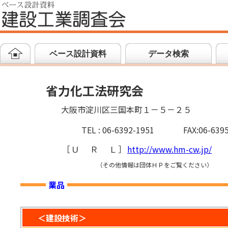
ベース設計資料
データ検索
省力化工法研究会
大阪市淀川区三国本町１－５－２５
TEL : 06-6392-1951
FAX:06-639
［
ＵＲＬ
］
http://www.hm-cw.jp/
（その他情報は団体ＨＰをご覧ください）
業品
＜建設技術＞