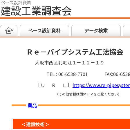
ベース設計資料
データ検索
Ｒｅ－パイプシステム工法協会
大阪市西区北堀江１－１２－１９
TEL : 06-6538-7701
FAX:06-653
［
ＵＲＬ
］
https://www.re-pipesyste
（その他情報は団体ＨＰをご覧ください）
業品
＜建設技術＞