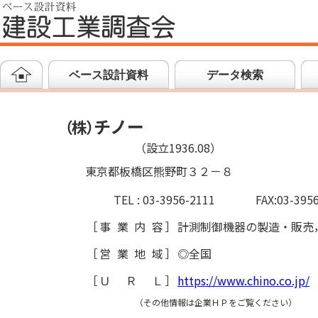
ベース設計資料
データ検索
チノー
（
株
）
（設立1936.08）
東京都板橋区熊野町３２－８
TEL : 03-3956-2111
FAX:03-395
［
事業内容
］
計測制御機器の製造・販売
［
営業地域
］
◎全国
［
ＵＲＬ
］
https://www.chino.co.jp/
（その他情報は企業ＨＰをご覧ください）