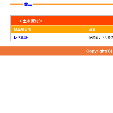
業品
＜土木資材＞
製品項目名
品名
レベル計
隔膜式レベル発
Copyright(C
レベル計