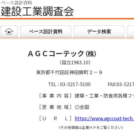
ベース設計資料
データ検索
ＡＧＣコーテック
（
株
）
（設立1963.10）
東京都千代田区神田錦町２－９
TEL : 03-5217-5100
FAX:03-521
［
事業内容
］
建築・工業・防食用各種フ
［
営業地域
］
◎全国
［
ＵＲＬ
］
https://www.agccoat-tech.
（その他情報は企業ＨＰをご覧ください）