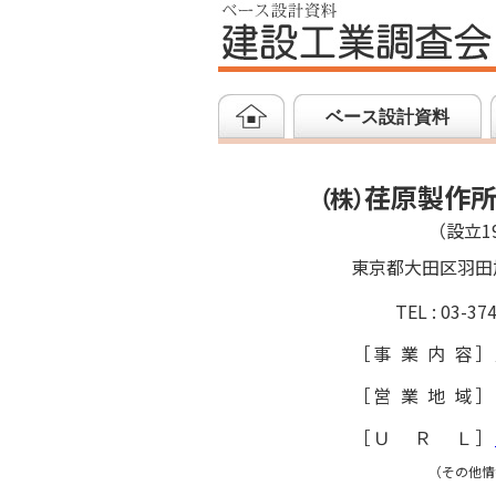
ベース設計資料
荏原製作
（
株
）
（設立19
東京都大田区羽田
TEL : 03-37
［
事業内容
］
［
営業地域
］
［
ＵＲＬ
］
（その他情