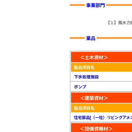
事業部門
【１】風水力
業品
＜土木資材＞
製品項目名
下水処理施設
ポンプ
＜建築資材＞
製品項目名
住宅部品[（一社）リビングアメ
＜設備資機材＞