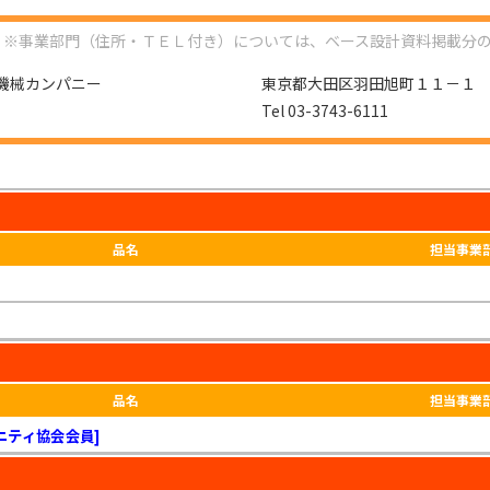
※事業部門（住所・ＴＥＬ付き）については、ベース設計資料掲載分
機械カンパニー
東京都大田区羽田旭町１１－１
Tel 03-3743-6111
品名
担当事業
品名
担当事業
ニティ協会会員]