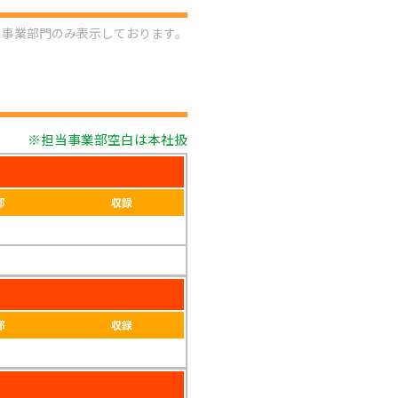
の事業部門のみ表示しております。
※担当事業部空白は本社扱
部
収録
部
収録