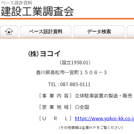
ベース設計資料
データ検索
ヨコイ
（
株
）
（設立1958.01）
香川県高松市一宮町１５０８－３
TEL : 087-885-0111
［
事業内容
］
立体駐車装置の製造・販売
［
営業地域
］
◎全国
［
ＵＲＬ
］
https://www.yokoi-kk.co.j
（その他情報は企業ＨＰをご覧ください）