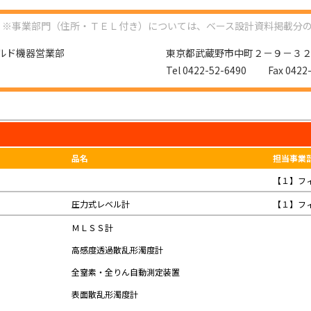
※事業部門（住所・ＴＥＬ付き）については、ベース設計資料掲載分
ルド機器営業部
東京都武蔵野市中町２－９－３
Tel 0422-52-6490 Fax 0422-
品名
担当事業
【１】フ
圧力式レベル計
【１】フ
ＭＬＳＳ計
高感度透過散乱形濁度計
全窒素・全りん自動測定装置
表面散乱形濁度計