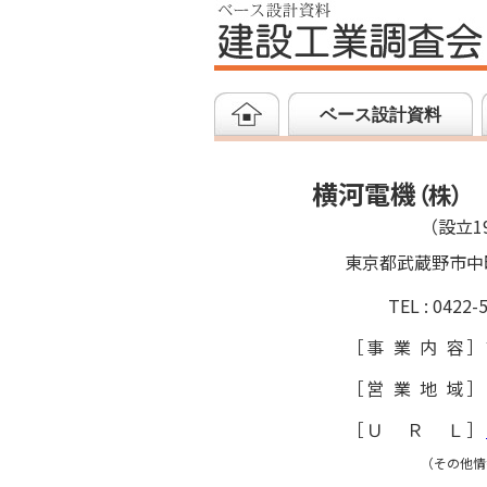
ベース設計資料
横河電機
（
株
）
（設立19
東京都武蔵野市中
TEL : 0422-
［
事業内容
］
［
営業地域
］
［
ＵＲＬ
］
（その他情