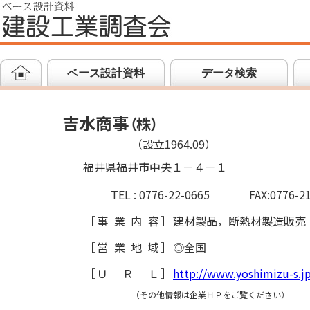
ベース設計資料
データ検索
吉水商事
（
株
）
（設立1964.09）
福井県福井市中央１－４－１
TEL : 0776-22-0665
FAX:0776-2
［
事業内容
］
建材製品，断熱材製造販売
［
営業地域
］
◎全国
［
ＵＲＬ
］
http://www.yoshimizu-s.j
（その他情報は企業ＨＰをご覧ください）