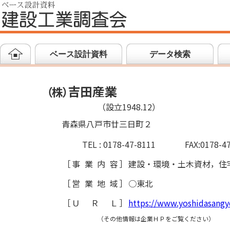
ベース設計資料
データ検索
吉田産業
（
株
）
（設立1948.12）
青森県八戸市廿三日町２
TEL : 0178-47-8111
FAX:0178-4
［
事業内容
］
建設・環境・土木資材，住
［
営業地域
］
○東北
［
ＵＲＬ
］
https://www.yoshidasangyo
（その他情報は企業ＨＰをご覧ください）