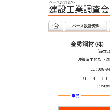
ベース設計資料
金秀鋼材
（
株
）
（設立19
沖縄県中頭郡西原
TEL : 098-9
［
ＵＲＬ
］
（その他情
業品