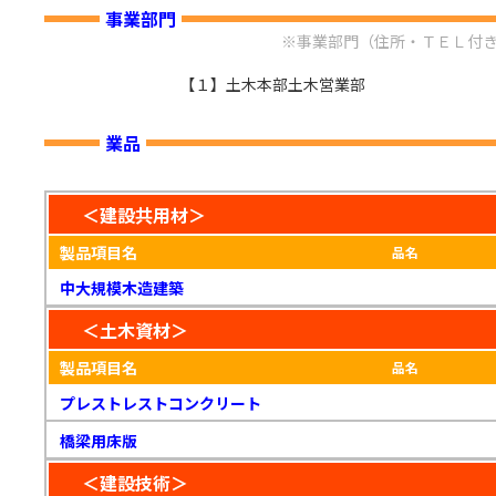
事業部門
※事業部門（住所・ＴＥＬ付
【１】土木本部土木営業部
業品
＜建設共用材＞
製品項目名
品名
中大規模木造建築
＜土木資材＞
製品項目名
品名
プレストレストコンクリート
橋梁用床版
＜建設技術＞