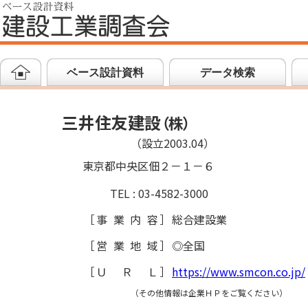
ベース設計資料
データ検索
三井住友建設
（
株
）
（設立2003.04）
東京都中央区佃２－１－６
TEL : 03-4582-3000
［
事業内容
］
総合建設業
［
営業地域
］
◎全国
［
ＵＲＬ
］
https://www.smcon.co.jp/
（その他情報は企業ＨＰをご覧ください）