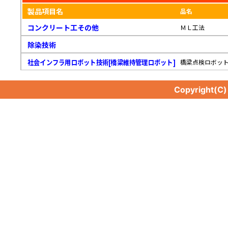
製品項目名
品名
コンクリート工その他
ＭＬ工法
除染技術
社会インフラ用ロボット技術[橋梁維持管理ロボット]
橋梁点検ロボッ
Copyright(C
社会インフラ用ロボット技術[橋梁維持管理ロボット]