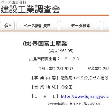
ベース設計資料
データ検索
豊国富士産業
（
株
）
（設立1963.05）
広島市南区出島２－９－２０
TEL : 082-251-9173
FAX:082-25
［
事業内容
］
避難用すべり台,らせん階
［
営業地域
］
◎全国
［
ＵＲＬ
］
https://www.fujisangyou.c
（その他情報は企業ＨＰをご覧ください）