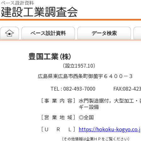
ベース設計資料
データ検索
豊国工業
（
株
）
（設立1957.10）
広島県東広島市西条町御薗宇６４００－３
TEL : 082-493-7000
FAX:082-42
［
事業内容
］
水門製造据付，大型加工・
ギー設備
［
営業地域
］
◎全国
［
ＵＲＬ
］
https://hokoku-kogyo.co.j
（その他情報は企業ＨＰをご覧ください）