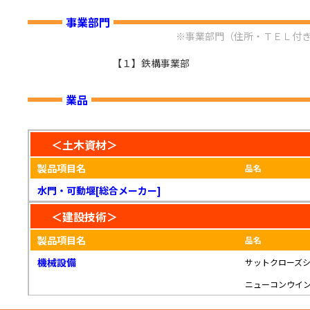
事業部門
※事業部門（住所・ＴＥＬ付
【１】鉄構事業部
業品
＜土木資材＞
製品項目名
品名
水門・可動堰[総合メーカー]
＜建設技術＞
製品項目名
品名
機械設備
サットクローズ
ニューコンウイ