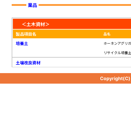
業品
＜土木資材＞
製品項目名
品名
培養土
ホーネンアグリ
リサイクル培養
土壌改良資材
Copyright(C
土壌改良資材