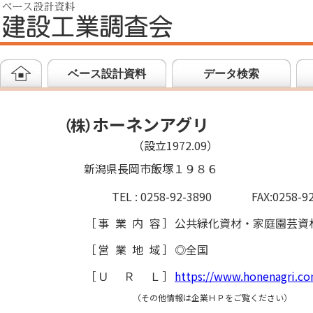
ベース設計資料
データ検索
ホーネンアグリ
（
株
）
（設立1972.09）
新潟県長岡市飯塚１９８６
TEL : 0258-92-3890
FAX:0258-9
［
事業内容
］
公共緑化資材・家庭園芸資
［
営業地域
］
◎全国
［
ＵＲＬ
］
https://www.honenagri.c
（その他情報は企業ＨＰをご覧ください）