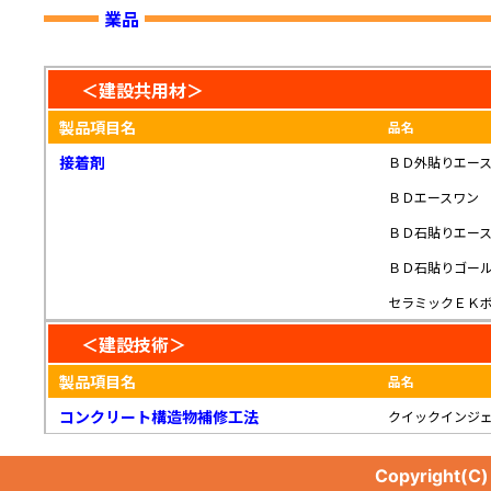
業品
＜建設共用材＞
製品項目名
品名
接着剤
ＢＤ外貼りエー
ＢＤエースワン
ＢＤ石貼りエー
ＢＤ石貼りゴー
セラミックＥＫ
＜建設技術＞
製品項目名
品名
コンクリート構造物補修工法
クイックインジ
Copyright(C