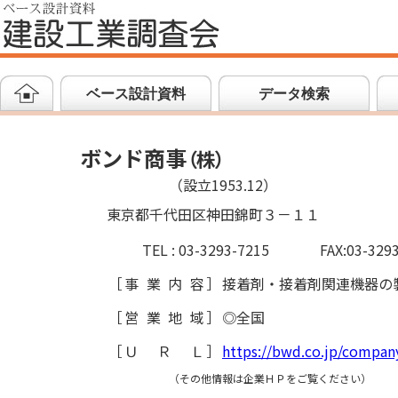
ベース設計資料
データ検索
ボンド商事
（
株
）
（設立1953.12）
東京都千代田区神田錦町３－１１
TEL : 03-3293-7215
FAX:03-329
［
事業内容
］
接着剤・接着剤関連機器の
［
営業地域
］
◎全国
［
ＵＲＬ
］
https://bwd.co.jp/company
（その他情報は企業ＨＰをご覧ください）