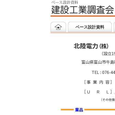
ベース設計資料
北陸電力
（
株
）
（設立19
富山県富山市牛島
TEL : 076-4
［
事業内容
］
［
ＵＲＬ
］
（その他情
業品