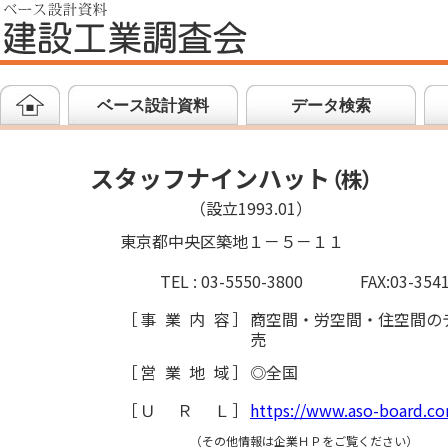
ベース設計資料
データ検索
スタッフナインハット
（
株
）
（設立1993.01）
東京都中央区築地１－５－１１
TEL : 03-5550-3800
FAX:03-354
［
事業内容
］
商空間・労空間・住空間の
売
［
営業地域
］
◎全国
［
ＵＲＬ
］
https://www.aso-board.c
（その他情報は企業ＨＰをご覧ください）