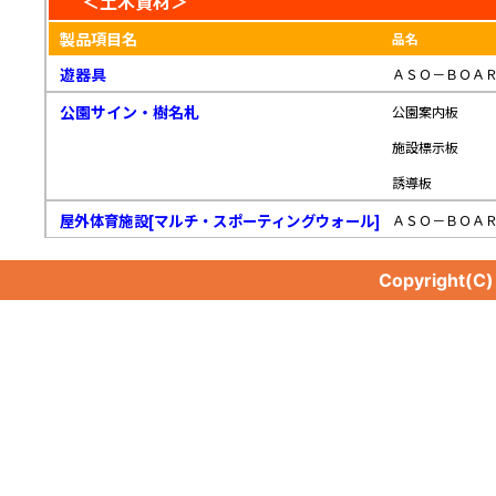
＜土木資材＞
製品項目名
品名
遊器具
ＡＳＯ－ＢＯＡ
公園サイン・樹名札
公園案内板
施設標示板
誘導板
屋外体育施設[マルチ・スポーティングウォール]
ＡＳＯ－ＢＯＡ
Copyright(C
屋外体育施設[マルチ・スポーティングウォール]