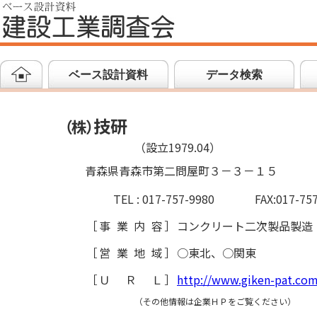
ベース設計資料
データ検索
技研
（
株
）
（設立1979.04）
青森県青森市第二問屋町３－３－１５
TEL : 017-757-9980
FAX:017-75
［
事業内容
］
コンクリート二次製品製造
［
営業地域
］
○東北、○関東
［
ＵＲＬ
］
http://www.giken-pat.com
（その他情報は企業ＨＰをご覧ください）