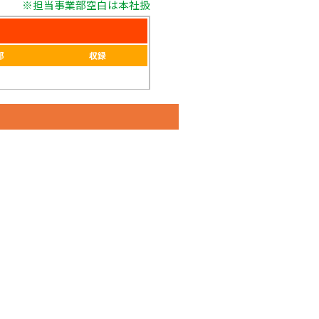
※担当事業部空白は本社扱
部
収録