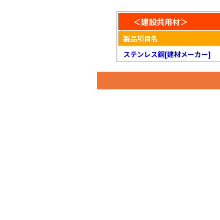
＜建設共用材＞
製品項目名
ステンレス鋼[建材メーカー]
ステンレス鋼[建材メーカー]