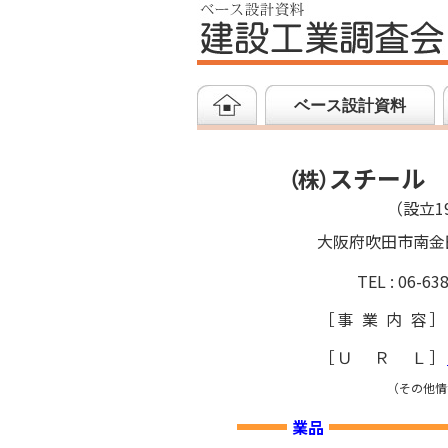
ベース設計資料
スチール
（
株
）
（設立19
大阪府吹田市南金
TEL : 06-63
［
事業内容
］
［
ＵＲＬ
］
（その他情
業品