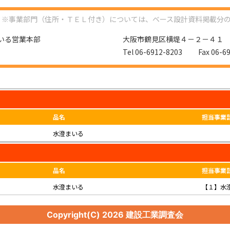
※事業部門（住所・ＴＥＬ付き）については、ベース設計資料掲載分
いる営業本部
大阪市鶴見区横堤４－２－４１
Tel 06-6912-8203 Fax 06-69
品名
担当事業
水澄まいる
品名
担当事業
水澄まいる
【１】水
Copyright(C)
2026 建設工業調査会