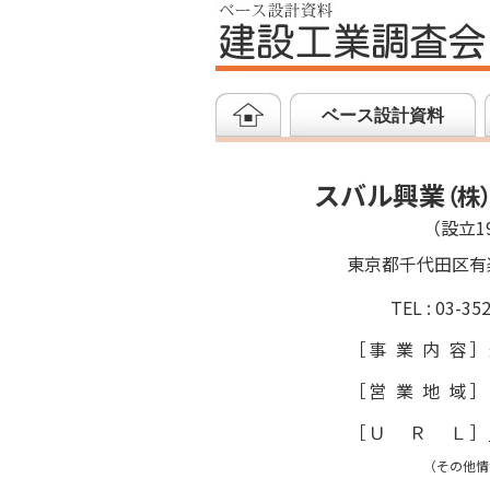
ベース設計資料
スバル興業
（
株
（設立19
東京都千代田区有
TEL : 03-35
［
事業内容
］
［
営業地域
］
［
ＵＲＬ
］
（その他情