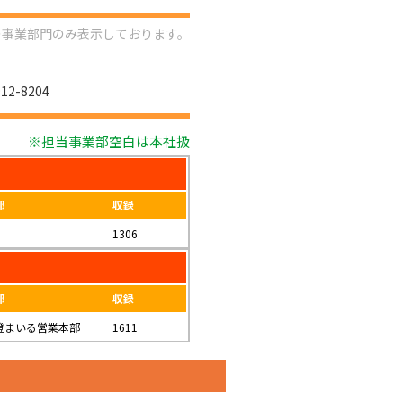
の事業部門のみ表示しております。
12-8204
※担当事業部空白は本社扱
部
収録
1306
部
収録
澄まいる営業本部
1611