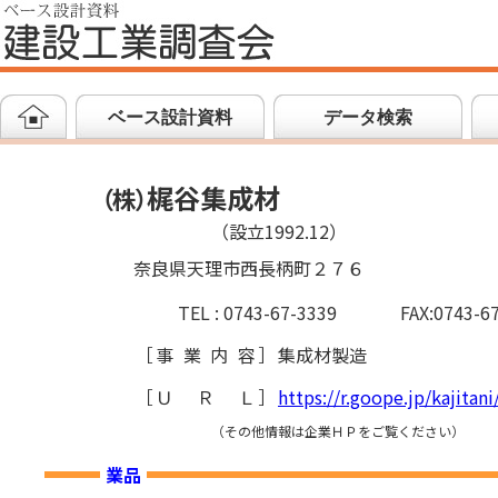
ベース設計資料
データ検索
梶谷集成材
（
株
）
（設立1992.12）
奈良県天理市西長柄町２７６
TEL : 0743-67-3339
FAX:0743-6
［
事業内容
］
集成材製造
［
ＵＲＬ
］
https://r.goope.jp/kajitani
（その他情報は企業ＨＰをご覧ください）
業品