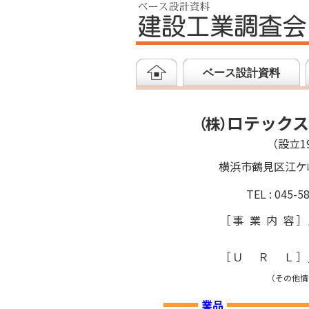
ベース設計資料
ロテック
（
株
）
（設立19
横浜市鶴見区江ケ
TEL : 045-5
［
事業内容
］
［
ＵＲＬ
］
（その他情
業品