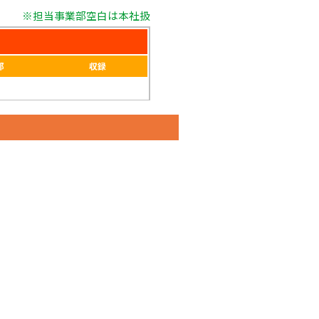
※担当事業部空白は本社扱
部
収録