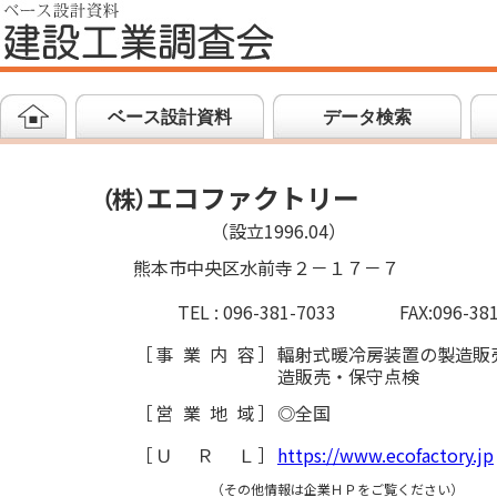
ベース設計資料
データ検索
エコファクトリー
（
株
）
（設立1996.04）
熊本市中央区水前寺２－１７－７
TEL : 096-381-7033
FAX:096-38
［
事業内容
］
輻射式暖冷房装置の製造販
造販売・保守点検
［
営業地域
］
◎全国
［
ＵＲＬ
］
https://www.ecofactory.jp
（その他情報は企業ＨＰをご覧ください）