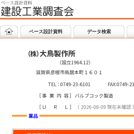
ベース設計資料
データ検索
大鳥製作所
（
株
）
（設立1964.12）
滋賀県彦根市鳥居本町１６０１
TEL : 0749-23-6101
FAX:0749-2
［
事業内容
］
バルブコック製造
［
ＵＲＬ
］
（ 2026-08-09 現在未確認 
業品