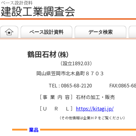
ベース設計資料
データ検索
鶴田石材
（
株
）
（設立1892.03）
岡山県笠岡市北木島町８７０３
TEL : 0865-68-2120
FAX:0865-6
［
事業内容
］
石材の加工・販売
［
ＵＲＬ
］
https://kitagi.jp/
（その他情報は企業ＨＰをご覧ください）
業品