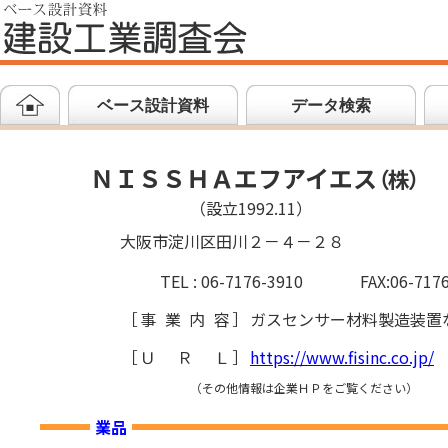
ベース設計資料
データ検索
ＮＩＳＳＨＡエフアイエス
（
株
）
（設立1992.11）
大阪市淀川区田川２－４－２８
TEL : 06-7176-3910
FAX:06-717
［
事業内容
］
ガスセンサー材料製造装置
［
ＵＲＬ
］
https://www.fisinc.co.jp/
（その他情報は企業ＨＰをご覧ください）
業品