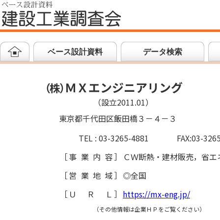
ベース設計資料
データ検索
ＭＸエンジニアリング
（
株
）
（設立2011.01）
東京都千代田区飯田橋３－４－３
TEL : 03-3265-4881
FAX:03-326
［
事業内容
］
ＣＷ断熱・建材販売，省エ
［
営業地域
］
◎全国
［
ＵＲＬ
］
https://mx-eng.jp/
（その他情報は企業ＨＰをご覧ください）